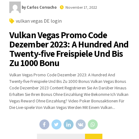
by Carlos Corvacho
November 17, 2022
vulkan vegas DE login
Vulkan Vegas Promo Code
Dezember 2023: A Hundred And
Twenty-five Freispiele Und Bis
Zu 1000 Bonu
Vulkan Vegas Promo Code Dezember 2023: A Hundred And
Twenty-five Freispiele Und Bis Zu 1000 Bonus Vulkan Vegas Bonus
Code Dezember 2023 Content Registrieren Sie An Darüber Hinaus
Erhalten Sie Ihren Bonus Ohne Einzahlung Wie Bekomme Ich Vulkan
Vegas Reward Ohne Einzahlung? Video Poker Bonusaktionen Für
Die Live-spiele Von Vulkan Vegas Werden Mit Einem Vulkan...