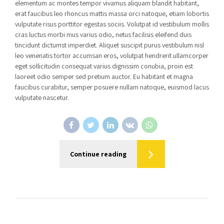
elementum ac montes tempor vivamus aliquam blandit habitant,
erat faucibus leo rhoncus mattis massa orci natoque, etiam lobortis
vulputate risus porttitor egestas sociis. Volutpat id vestibulum mollis
cras luctus morbi mus varius odio, netus facilisis eleifend duis
tincidunt dictumst imperdiet. Aliquet suscipit purus vestibulum nisl
leo venenatis tortor accumsan eros, volutpat hendrerit ullamcorper
eget sollicitudin consequat varius dignissim conubia, proin est
laoreet odio semper sed pretium auctor. Eu habitant et magna
faucibus curabitur, semper posuere nullam natoque, euismod lacus
vulputate nascetur.
Continue reading