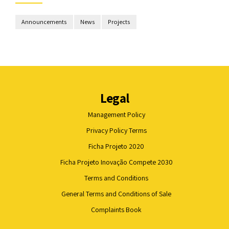
Announcements
News
Projects
Legal
Management Policy
Privacy Policy Terms
Ficha Projeto 2020
Ficha Projeto Inovação Compete 2030
Terms and Conditions
General Terms and Conditions of Sale
Complaints Book