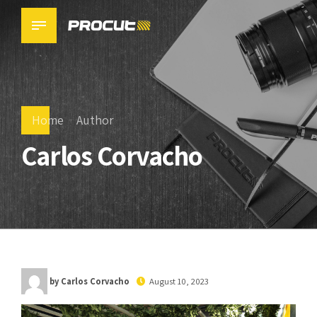
Home
Author
Carlos Corvacho
by Carlos Corvacho
August 10, 2023