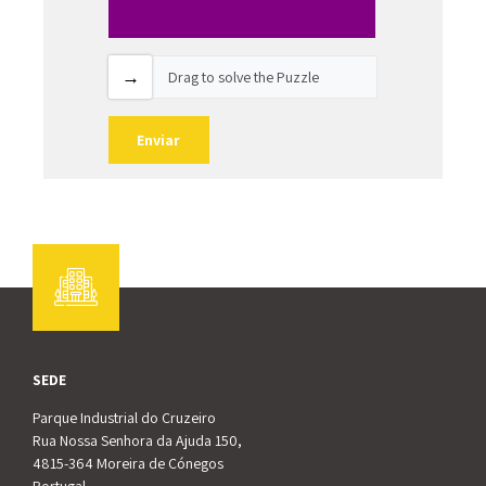
Drag to solve the Puzzle
SEDE
Parque Industrial do Cruzeiro
Rua Nossa Senhora da Ajuda 150,
4815-364 Moreira de Cónegos
Portugal