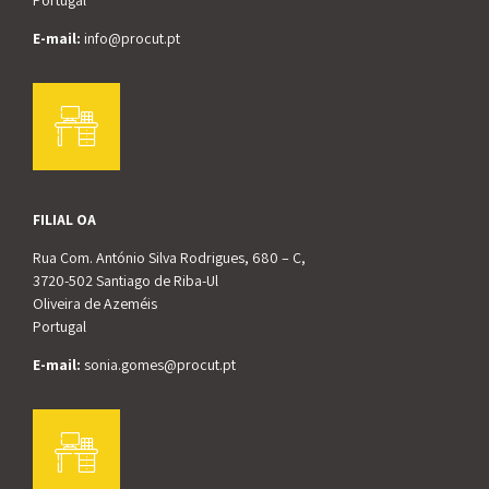
E-mail:
info@procut.pt
FILIAL OA
Rua Com. António Silva Rodrigues, 680 – C,
3720-502 Santiago de Riba-Ul
Oliveira de Azeméis
Portugal
E-mail:
sonia.gomes@procut.pt