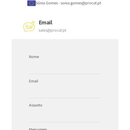
Sónia Gomes -
sonia.gomes@procut.pt
Email
sales@procut.pt
Nome
Email
Assunto
Mensagem