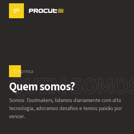
0
1
2
3
Empresa
QUEM SOMO
4
Quem somos?
0
5
Somos
Toolmakers
, lidamos diariamente com alta
1
6
tecnologia, adoramos desafios e temos paixão por
vencer.
2
0
7