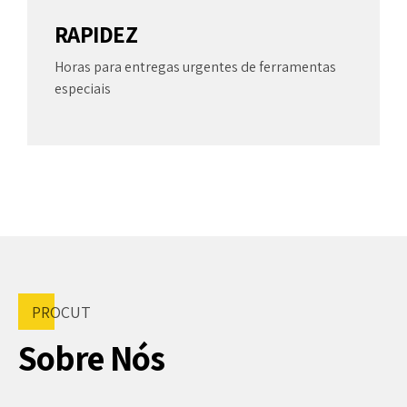
6
0
5
9
RAPIDEZ
7
6
0
Horas para entregas urgentes de ferramentas
8
especiais
7
9
8
0
9
0
PROCUT
Sobre Nós